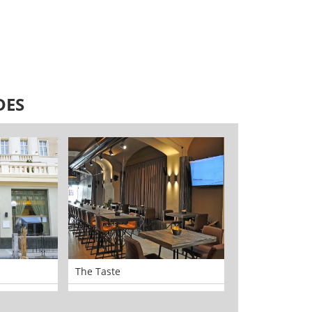
DES
The Taste
21 - Očná Opti