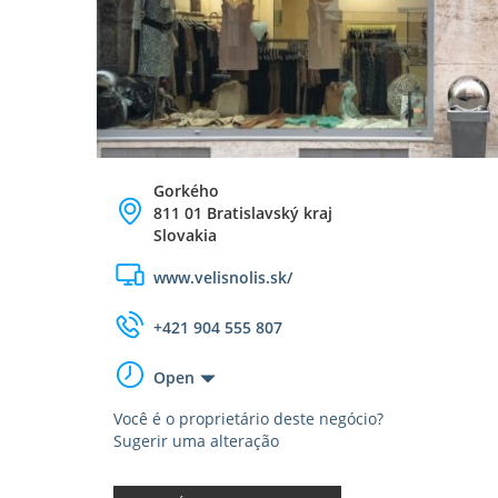
Gorkého
811 01 Bratislavský kraj
Slovakia
www.velisnolis.sk/
+421 904 555 807
Open
Você é o proprietário deste negócio?
Sugerir uma alteração