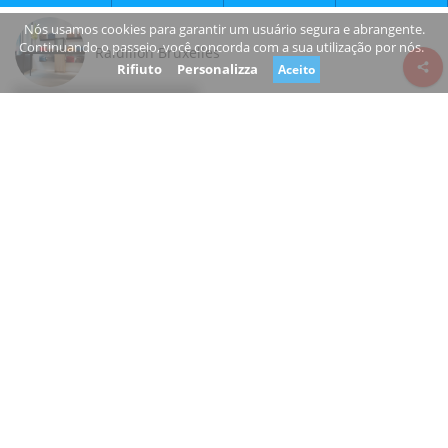
Nós usamos cookies para garantir um usuário segura e abrangente.
Continuando o passeio, você concorda com a sua utilização por nós.
Raidillon Bruxelles
Rifiuto
Personalizza
Aceito
Review consent
Galerie de la Reine
1000 Bruxelles Bruxelles
Belgium
www.raidillon.com/
+32 2 387 48 70
Open
Você é o proprietário deste negócio?
Sugerir uma alteração
FAZER COMPRAS