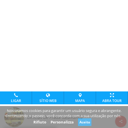
LIGAR
SÍTIO WEB
MAPA
ABRA TOUR
Nós usamos cookies para garantir um usuário segura e abrangente.
Continuando o passeio, você concorda com a sua utilização por nós.
Delicias De Prada Salamanca
Rifiuto
Personalizza
Aceito