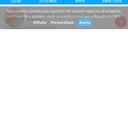
LIGAR
SÍTIO WEB
MAPA
ABRA TOUR
Nós usamos cookies para garantir um usuário segura e abrangente.
WIND Shop Brescia Piazzale Cesare Battisti 6
Continuando o passeio, você concorda com a sua utilização por nós.
Brescia
Rifiuto
Personalizza
Aceito
Review consent
Piazza Cesare Battisti
25128 Brescia Lombardia
Italy
plus.google.com/b/104745975600458914662/104745975
600458914662?hl=it
+39 030 370 1533
Open
Você é o proprietário deste negócio?
Sugerir uma alteração
OUTRO