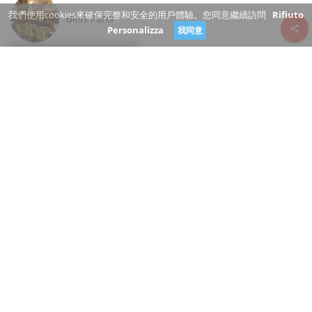
我們使用cookies來確保完整和安全的用戶體驗。您同意繼續訪問
Rifiuto
Bliss Paris
Personalizza
我同意
Review consent
Rue Coquillière
75001 Paris Île-de-France
France
www.blissparis.fr/
+33 1 40 28 99 99
开放
你是這個企業的老闆？
建議更改
餐廳, 酒吧