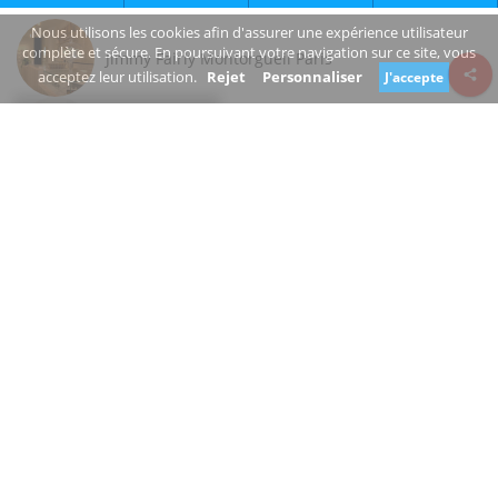
Nous utilisons les cookies afin d'assurer une expérience utilisateur
complète et sécure. En poursuivant votre navigation sur ce site, vous
Jimmy Fairly Montorgueil Paris
acceptez leur utilisation.
Rejet
Personnaliser
J'accepte
Review consent
Rue Montorgueil
75002 Paris Île-de-France
France
www.jimmyfairly.com/fr/stores/montorgueil
+33 1 79 72 60 20
Fermé
Êtes-vous le propriétaire de cette entreprise?
Suggérer une modification
HABILLEMENT, BOUTIQUE